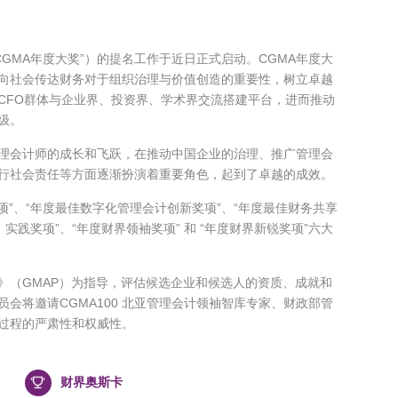
“CGMA年度大奖”）的提名工作于近日正式启动。CGMA年度大
旨在向社会传达财务对于组织治理与价值创造的重要性，树立卓越
CFO群体与企业界、投资界、学术界交流搭建平台，进而推动
级。
管理会计师的成长和飞跃，在推动中国企业的治理、推广管理会
行社会责任等方面逐渐扮演着重要角色，起到了卓越的成效。
奖项”、“年度最佳数字化管理会计创新奖项”、“年度最佳财务共享
实践奖项”、“年度财界领袖奖项” 和 “年度财界新锐奖项”六大
》（GMAP）为指导，评估候选企业和候选人的资质、成就和
会将邀请CGMA100 北亚管理会计领袖智库专家、财政部管
过程的严肃性和权威性。
财界奥斯卡