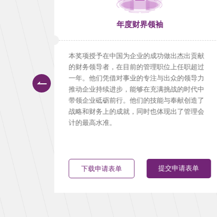
A）实践
年度财界领袖
动化项
本奖项授予在中国为企业的成功做出杰出贡献
自动化
的财务领导者，在目前的管理职位上任职超过
，通过
一年。他们凭借对事业的专注与出众的领导力
来的积
推动企业持续进步，能够在充满挑战的时代中
化转型
带领企业砥砺前行。他们的技能与奉献创造了
战略和财务上的成就，同时也体现出了管理会
计的最高水准。
表单
提交申请表单
下载申请表单